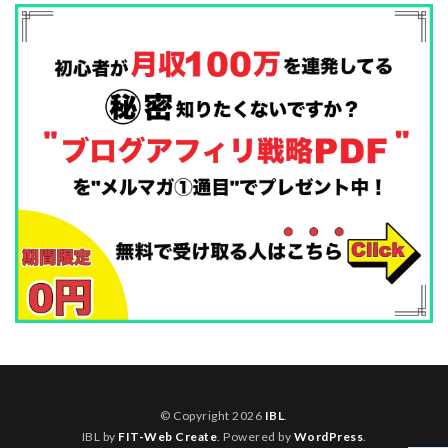
© Copyright 2026
IBL
.
IBL by
FIT-Web Create
. Powered by
WordPress
.